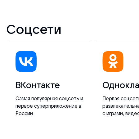
Соцсети
ВКонтакте
Однокла
Самая популярная соцсеть и
Первая соцсеть
первое суперприложение в
развлекательн
Роcсии
с играми, виде