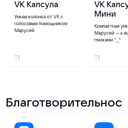
VK Капсула
VK Капс
Мини
Умная колонка от VK с
голосовым помощником
Компактная умн
Марусей
Марусей — а е
глазками ^_^
Благотворительност