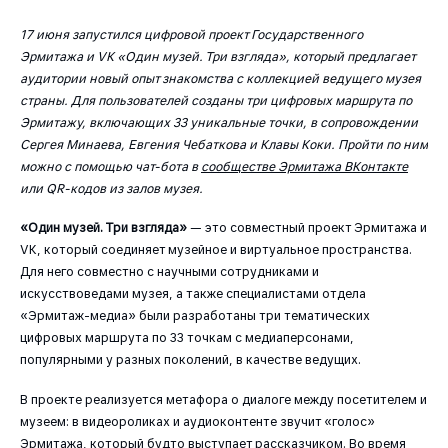
17 июня запустился цифровой проект Государственного
Эрмитажа и VK «Один музей. Три взгляда», который предлагает
аудитории новый опыт знакомства с коллекцией ведущего музея
страны. Для пользователей созданы три цифровых маршрута по
Эрмитажу, включающих 33 уникальные точки, в сопровождении
Сергея Минаева, Евгения Чебаткова и Клавы Коки. Пройти по ним
можно с помощью чат-бота в
сообществе Эрмитажа ВКонтакте
или QR-кодов из залов музея.
«Один музей. Три взгляда»
— это совместный проект Эрмитажа и
VK, который соединяет музейное и виртуальное пространства.
Для него совместно с научными сотрудниками и
искусствоведами музея, а также специалистами отдела
«Эрмитаж-медиа» были разработаны три тематических
цифровых маршрута по 33 точкам с медиаперсонами,
популярными у разных поколений, в качестве ведущих.
В проекте реализуется метафора о диалоге между посетителем и
музеем: в видеороликах и аудиоконтенте звучит «голос»
Эрмитажа, который будто выступает рассказчиком. Во время