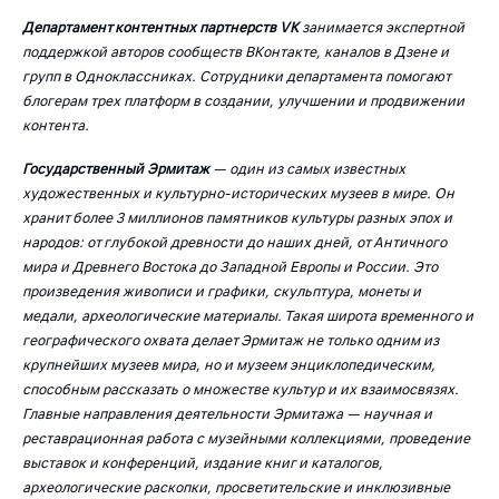
Департамент контентных партнерств VK
занимается экспертной
поддержкой авторов сообществ ВКонтакте, каналов в Дзене и
групп в Одноклассниках. Сотрудники департамента помогают
блогерам трех платформ в создании, улучшении и продвижении
контента.
Государственный Эрмитаж
— один из самых известных
художественных и культурно-исторических музеев в мире. Он
хранит более 3 миллионов памятников культуры разных эпох и
народов: от глубокой древности до наших дней, от Античного
мира и Древнего Востока до Западной Европы и России. Это
произведения живописи и графики, скульптура, монеты и
медали, археологические материалы. Такая широта временного и
географического охвата делает Эрмитаж не только одним из
крупнейших музеев мира, но и музеем энциклопедическим,
способным рассказать о множестве культур и их взаимосвязях.
Главные направления деятельности Эрмитажа — научная и
реставрационная работа с музейными коллекциями, проведение
выставок и конференций, издание книг и каталогов,
археологические раскопки, просветительские и инклюзивные