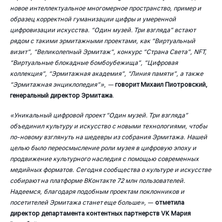
новое интеллектуальное многомерное пространство, пример и
образец корректной гуманизации цифры и умеренной
цифровизации искусства. “Один музей. Три взгляда”
встают
рядом с такими эрмитажными проектами, как
“
Виртуальный
визит
”, “Великолепный Эрмитаж”, конкурс “Страна Света”, NFT,
“Виртуальные блокадные бомбоубежища”, “Цифровая
коллекция”, “Эрмитажная академия”, “Линия памяти”, а также
“Эрмитажная энциклопедия”»
,
—
говорит Михаил Пиотровский,
генеральный директор Эрмитажа
.
«Уникальный цифровой проект “Один музей. Три взгляда”
объединил культуру и искусство с новыми технологиями, чтобы
по-новому взглянуть на шедевры из собрания Эрмитажа. Нашей
целью было переосмысление роли музея в цифровую эпоху и
продвижение культурного наследия с помощью современных
медийных форматов. Сегодня сообщества о культуре и искусстве
собирают на платформе ВКонтакте 72 млн пользователей.
Надеемся, благодаря подобным проектам поклонников и
посетителей Эрмитажа станет еще больше»,
—
отметила
директор департамента контентных партнерств VK Мария