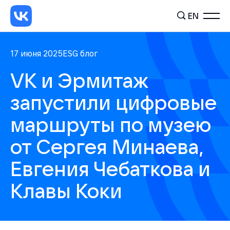
EN
17 июня 2025
ESG блог
VK и Эрмитаж
запустили цифровые
маршруты по музею
от Сергея Минаева,
Евгения Чебаткова и
Клавы Коки