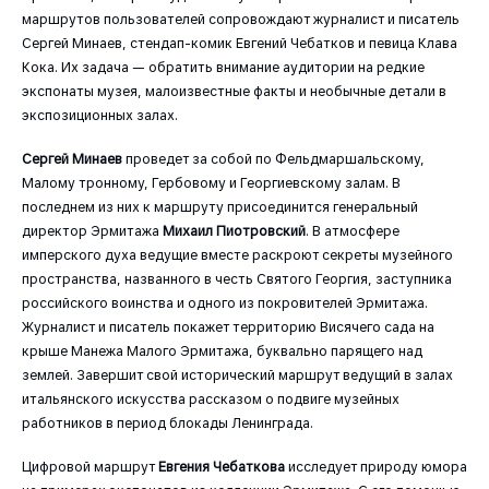
маршрутов пользователей сопровождают журналист и писатель
Сергей Минаев, стендап-комик Евгений Чебатков и певица Клава
Кока. Их задача — обратить внимание аудитории на редкие
экспонаты музея, малоизвестные факты и необычные детали в
экспозиционных залах.
Сергей Минаев
проведет за собой по Фельдмаршальскому,
Малому тронному, Гербовому и Георгиевскому залам. В
последнем из них к маршруту присоединится генеральный
директор Эрмитажа
Михаил Пиотровский
. В атмосфере
имперского духа ведущие вместе раскроют секреты музейного
пространства, названного в честь Святого Георгия, заступника
российского воинства и одного из покровителей Эрмитажа.
Журналист и писатель покажет территорию Висячего сада на
крыше Манежа Малого Эрмитажа, буквально парящего над
землей. Завершит свой исторический маршрут ведущий в залах
итальянского искусства рассказом о подвиге музейных
работников в период блокады Ленинграда.
Цифровой маршрут
Евгения Чебаткова
исследует природу юмора