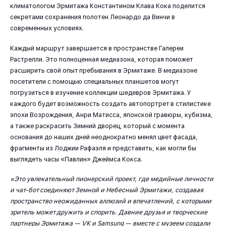
климатологом Эрмитажа Константином Клава Кока поделится
секретами сохранения полотен Леонардо да Винчи в
современных условиях.
Каждый маршрут завершается в пространстве Галереи
Растрелли. Это полноценная медиазона, которая поможет
расширить свой опыт пребывания в Эрмитаже. В медиазоне
посетители с помощью специальных планшетов могут
погрузиться в изучение коллекции шедевров Эрмитажа. У
каждого будет возможность создать автопортрет в стилистике
эпохи Возрождения, Анри Матисса, японской гравюры, кубизма,
а также раскрасить Зимний дворец, который с момента
основания до наших дней неоднократно менял цвет фасада,
фрагменты из Лоджии Рафаэля и представить, как могли бы
выглядеть часы «Павлин» Джеймса Кокса.
«Это увлекательный пионерский проект, где медийные личности
и чат-бот соединяют Земной и Небесный Эрмитажи, создавая
пространство неожиданных аллюзий и впечатлений, с которыми
зритель может дружить и спорить. Давние друзья и творческие
партнеры Эрмитажа — VK и Samsung — вместе с музеем создали