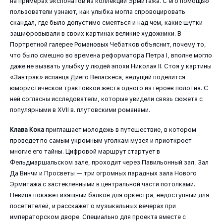
на примерах экспонатов из коллекции Эрмитажа. С его помощью
пользователи узнают, как улыбка могла спровоцировать
скандал, где было допустимо смеяться и над чем, какие шутки
зашифровывали в своих картинах великие художники. В
Портретной галерее Романовых Чебатков объяснит, почему то,
что было смешно во времена реформатора Петра I, вполне могло
даже не вызвать улыбку у людей эпохи Николая II. Стоя у картины
«Завтрак» испанца Диего Веласкеса, ведущий поделится
юмористической трактовкой жеста одного из героев полотна. С
ней согласны исследователи, которые увидели связь сюжета с
популярными в XVII в. плутовскими романами.
Клава Кока
приглашает молодежь в путешествие, в котором
проведет по самым укромным уголкам музея и приоткроет
многие его тайны. Цифровой маршрут стартует в
Фельдмаршальском зале, проходит через Павильонный зал, Зал
Да Винчи и Просветы — три огромных парадных зала Нового
Эрмитажа с застекленными в центральной части потолками.
Певица покажет изящный балкон для оркестра, недоступный для
посетителей, и расскажет о музыкальных вечерах при
императорском дворе. Специально для проекта вместе с