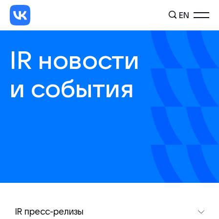
EN
IR новости
и события