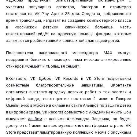
«Добрая продленка». Благотворительный онлайн-стрим с
участием популярных артистов, блогеров и стримеров
состоялся на VK Play Арене 28 мая. Средства, собранные во
время трансляции, направят на создание компьютерного класса
в Российской детской клинической больнице. Часть
пожертвований уйдёт на адресную помощь фондам, которые
занимаются реабилитацией и социальной адаптацией детей.
Пользователи национального мессенджера MAX смогут
поздравить близких с помощью тематических анимированных
стикеров
«Семья»
и
«Большая семья»
.
ВКонтакте, VK Добро, VK Records и VK Store подготовили
совместные благотворительные инициативы. ВКонтакте
организует выставку-продажу детских работ о технологиях и
цифровой среде, ее открытие состоится 1 июня в Галерее
Омельченко в Москве и
онлайн
на сайте Альянса по защите детей
в цифровой среде. VK Records совместно с Академией Аниты Цой
выпускает
альбом
с песнями Александра Зацепина, он будет
доступен с 1 июня на всех музыкальных платформах страны. VK
Store представит лимитированную коллекцию мерча с рисунками