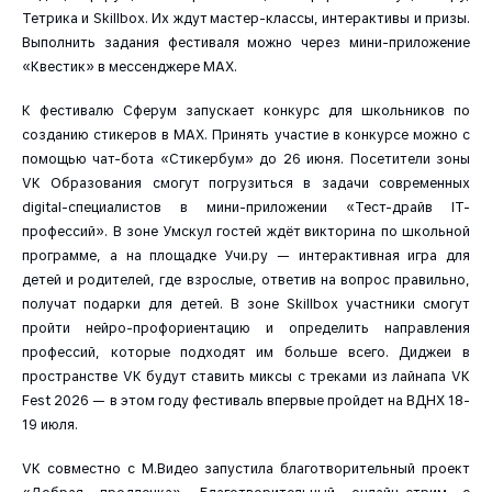
Тетрика и Skillbox. Их ждут мастер-классы, интерактивы и призы.
Выполнить задания фестиваля можно через мини-приложение
«Квестик» в мессенджере МАХ.
К фестивалю Сферум запускает конкурс для школьников по
созданию стикеров в MAX. Принять участие в конкурсе можно с
помощью чат-бота «Стикербум» до 26 июня. Посетители зоны
VK Образования смогут погрузиться в задачи современных
digital-специалистов в мини-приложении «Тест-драйв IT-
профессий». В зоне Умскул гостей ждёт викторина по школьной
программе, а на площадке Учи.ру — интерактивная игра для
детей и родителей, где взрослые, ответив на вопрос правильно,
получат подарки для детей. В зоне Skillbox участники смогут
пройти нейро-профориентацию и определить направления
профессий, которые подходят им больше всего. Диджеи в
пространстве VK будут ставить миксы с треками из лайнапа VK
Fest 2026 — в этом году фестиваль впервые пройдет на ВДНХ 18-
19 июля.
VK совместно с М.Видео запустила благотворительный проект