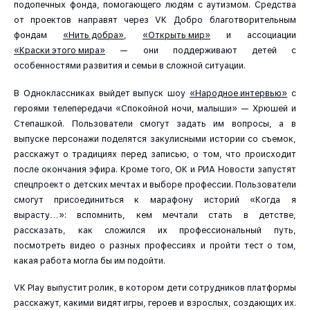
подопечных фонда, помогающего людям с аутизмом. Средства
от проектов направят через VK Добро благотворительным
фондам
«Нить добра»
,
«Открыть мир»
и ассоциации
«Краски этого мира»
— они поддерживают детей с
особенностями развития и семьи в сложной ситуации.
В Одноклассниках выйдет выпуск шоу
«Народное интервью»
с
героями телепередачи «Спокойной ночи, малыши» — Хрюшей и
Степашкой. Пользователи смогут задать им вопросы, а в
выпуске персонажи поделятся закулисными истории со съемок,
расскажут о традициях перед записью, о том, что происходит
после окончания эфира. Кроме того, ОК и РИА Новости запустят
спецпроект о детских мечтах и выборе профессии. Пользователи
смогут присоединиться к марафону историй «Когда я
вырасту…»: вспомнить, кем мечтали стать в детстве,
рассказать, как сложился их профессиональный путь,
посмотреть видео о разных профессиях и пройти тест о том,
какая работа могла бы им подойти.
VK Play выпустит ролик, в котором дети сотрудников платформы
расскажут, какими видят игры, героев и взрослых, создающих их.