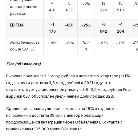
4
5
13
15
12%
2
операционные
481
033
290
910
расходы
-1
-5
-4
EBITDA
-881
-25%
-1
176
042
264
Рентабельность
15 п.
24
-36%
-21%
-61%
-37%
по EBITDA, %
п.
п
Юла (объявления)
Выручка превысила 1,1 млрд рублей в четвертом квартале (+11%
год к году) и достигла 3,8 млрд рублей в 2021 году, что
соответствует установленному плану в 3,6–3,9 млрд рублей Рост
выручки был обусловлен увеличением доли продаж B2B.
Средняя месячная аудитория выросла на 18% в годовом
исчислении и достигла 39 млн в декабре благодаря
продолжающейся интеграции через Объявления ВКонтакте с
привлечением 195 000 групп ВКонтакте.