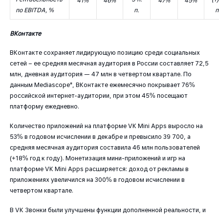
41%
46%
47%
45%
по EBITDA, %
п.
п
ВКонтакте
ВКонтакте сохраняет лидирующую позицию среди социальных
сетей – ее средняя месячная аудитория в России составляет 72,5
млн, дневная аудитория — 47 млн в четвертом квартале. По
данным Mediascope*, ВКонтакте ежемесячно покрывает 76%
российской интернет-аудитории, при этом 45% посещают
платформу ежедневно.
Количество приложений на платформе VK Mini Apps выросло на
53% в годовом исчислении в декабре и превысило 39 700, а
средняя месячная аудитория составила 46 млн пользователей
(+18% год к году). Монетизация мини-приложений и игр на
платформе VK Mini Apps расширяется: доход от рекламы в
приложениях увеличился на 300% в годовом исчислении в
четвертом квартале.
В VK Звонки были улучшены функции дополненной реальности, и