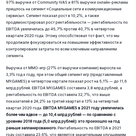
97% выручки от Community IVAS и 81% выручки онлайн-рекламы
пришлось на сегмент «Социальные сети и коммуникационные
сервисы». Сегмент показал рост в 10,2%, а также
продемонстрировал рост рентабельности — рентабельность по
EBITDA увеличилась до 45,7% против 40,7% в четвертом
квартале 2020 года. Этому способствовал тот факт, что мы
продолжали фокусироваться на повышении эффективности и
контролировали затраты по вcем ключевым направлениям
сегмента.
Выручка от MMO-игр (27% от выручки компании) выросла на
3,3% год к году, при этом общий сегмент игр (представленный
MY.GAMES) в четвертом квртале показал рост на 5,1% — до 11,6
млрд рублей. EBITDA MY.GAMES составила 3,8 млрд рублей, а
рентабельность по EBITDA составила 32,7%, что выше
показателей в 24,2% за третий квартал и 13% за четвертый
квартал 2020 года.
EBITDA MY.GAMES в 2021 году увеличилась
более чем вдвое — до 10,4 млрд рублей — по сравнению с
уровнем 2018 года (5,0 млрд рублей): это произошло на год
раньше запланированного.
Рентабельность по EBITDA в 2021
году составила 23,6%, что является значительным улучшением