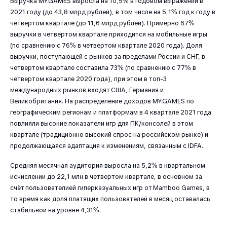
Выручка MY.GAMES выросла на 10,5% в годовом выражении в
2021 году (до 43,8 млрд рублей), в том числе на 5,1% год к году в
четвертом квартале (до 11,6 млрд рублей). Примерно 67%
выручки в четвертом квартале приходится на мобильные игры
(по сравнению с 76% в четвертом квартале 2020 года). Доля
выручки, поступающей с рынков за пределами России и СНГ, в
четвертом квартале составила 73% (по сравнению с 77% в
четвертом квартале 2020 года), при этом в топ-3
международных рынков входят США, Германия и
Великобритания. На распределение доходов MY.GAMES по
географическим регионам и платформам в 4 квартале 2021 года
повлияли высокие показатели игр для ПК/консолей в этом
квартале (традиционно высокий спрос на российском рынке) и
продолжающаяся адаптация к изменениям, связанным с IDFA.
Средняя месячная аудитория выросла на 5,2% в квартальном
исчислении до 22,1 млн в четвертом квартале, в основном за
счёт пользователией гиперказуальных игр от Mamboo Games, в
то время как доля платящих пользователей в месяц оставалась
стабильной на уровне 4,31%.