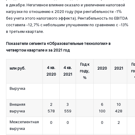
в декабре. Негативное влияние оказало и увеличение налоговой
нагрузки по отношению к 2020 году (при рентабельности -1%
без учета этого налогового эффекта). Рентабельность по EBITDA
составила -12,7% с небольшим улучшением по сравнению с -13%
в третьем квартале.
Показатели сегмента «Образовательные технологии» в
четвертом квартале и за 2021 год
Год к
Го
4 кв.
4 кв.
млн руб.
2020
2021
году,
го
2020
2021
%
Выручка
Внешняя
2
3
6
10
выручка
578
559
100
428
Межсегментная
0
0
0
2
выручка