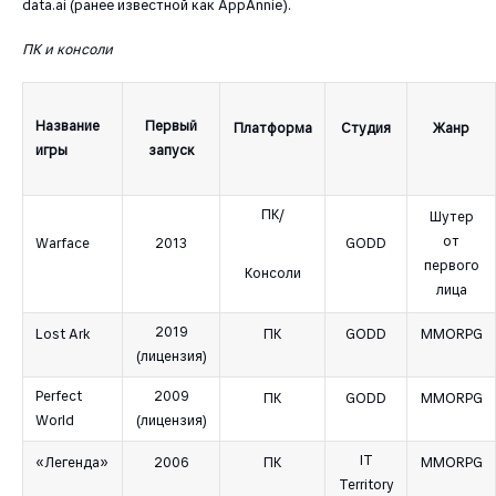
data.ai (ранее известной как AppAnnie).
ПК и консоли
Название
Первый
Платформа
Студия
Жанр
игры
запуск
ПК/
Шутер
от
Warface
2013
GODD
первого
Консоли
лица
2019
Lost Ark
ПК
GODD
MMORPG
(лицензия)
Perfect
2009
ПК
GODD
MMORPG
World
(лицензия)
IT
«Легенда»
2006
ПК
MMORPG
Territory