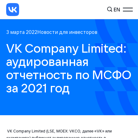
EN
3 марта 2022
Новости для инвесторов
VK Company Limited:
аудированная
отчетность по МСФО
за 2021 год
VK Company Limited (LSE, MOEX: VKCO, далее «VK» или
«компания») публикует аудированную отчетность в