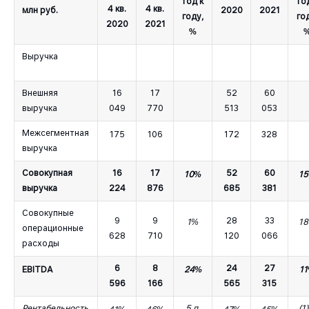
Год к
Го
4 кв.
4 кв.
млн руб.
2020
2021
году,
го
2020
2021
%
Выручка
Внешняя
16
17
52
60
выручка
049
770
513
053
Межсегментная
175
106
172
328
выручка
Совокупная
16
17
52
60
10%
1
выручка
224
876
685
381
Совокупные
9
9
28
33
1%
1
операционные
628
710
120
066
расходы
6
8
24
27
EBITDA
24%
1
596
166
565
315
Рентабельность
5 п.
(1)