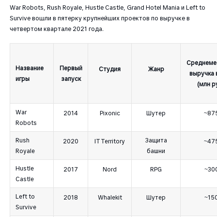
War Robots, Rush Royale, Hustle Castle, Grand Hotel Mania и Left to
Survive вошли в пятерку крупнейших проектов по выручке в
четвертом квартале 2021 года.
Среднеме
Название
Первый
Студия
Жанр
выручка в
игры
запуск
(млн р
War
2014
Pixonic
Шутер
~87
Robots
Rush
Защита
2020
IT Territory
~47
Royale
башни
Hustle
2017
Nord
RPG
~30
Castle
Left to
2018
Whalekit
Шутер
~15
Survive