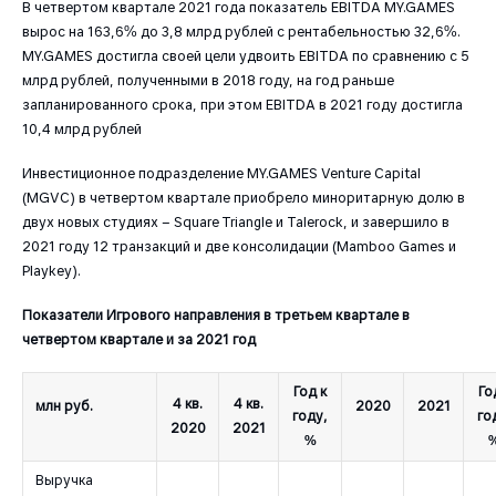
В четвертом квартале 2021 года показатель EBITDA MY.GAMES
вырос на 163,6% до 3,8 млрд рублей с рентабельностью 32,6%.
MY.GAMES достигла своей цели удвоить EBITDA по сравнению с 5
млрд рублей, полученными в 2018 году, на год раньше
запланированного срока, при этом EBITDA в 2021 году достигла
10,4 млрд рублей
Инвестиционное подразделение MY.GAMES Venture Capital
(MGVC) в четвертом квартале приобрело миноритарную долю в
двух новых студиях – Square Triangle и Talerock, и завершило в
2021 году 12 транзакций и две консолидации (Mamboo Games и
Playkey).
Показатели Игрового направления в третьем квартале в
четвертом квартале и за 2021 год
Год к
Го
4 кв.
4 кв.
млн руб.
2020
2021
году,
го
2020
2021
%
Выручка