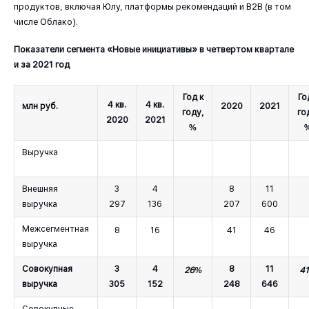
продуктов, включая Юлу, платформы рекомендаций и B2B (в том
числе Облако).
Показатели сегмента «Новые инициативы» в четвертом квартале
и за 2021 год
Год к
Го
4 кв.
4 кв.
млн руб.
2020
2021
году,
го
2020
2021
%
Выручка
Внешняя
3
4
8
11
выручка
297
136
207
600
Межсегментная
8
16
41
46
выручка
Совокупная
3
4
8
11
26%
4
выручка
305
152
248
646
Совокупные