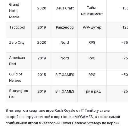
Grand
Тайм-
2020
Deus Craft
~15
Hotel
менеджмент
Mania
Tacticool
2019
Panzerdog
PvP-шутер
~12
Zero City
2020
Nord
RPG
~75
American
2019
Nord
RPG
~75
Dad
Guild of
2015
BIT.GAMES
RPG
~50
Heroes
Storyngton
2019
BIT.GAMES
Три в ряд
~25
Hall
В четвертом квартале игра Rush Royale от IT Territory стала
второй по выручке игрой в портфолио MY.GAMES, а также самой
прибыльной игрой в категории Tower Defense Strategy по версии