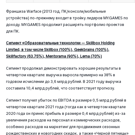
Франшиза Warface (2013 год, ПК/консоли/мобильные
устройства) по-прежнему входит в тройку лидеров MY.GAMES по
доходу. MY.GAMES продолжит расширять портфолио проектов
для ПК.
Cегмент «Образовательные технологии — Skillbox Holding
Limited, в том числе Skillbox (100%), Geekbrains (100%),
Skillfactory (63.75%), Mentorama (90%), Lerna (70%)
Сегмент продолжал демонстрировать хорошие результаты в
четвертом квартале: выручка выросла примерно на 38% в
годовом исчислении до 3,6 млрд рублей. В 2021 году выручка
составила 10,4 млрд рублей, что соответствует прогнозу.
Сегмент получил убыток по EBITDA в размере 0,5 млрд рублей в
четвертом квартале 2021 года (тогда как в четвертом квартале
2020 года он принес прибыль в размере 0,4 млрд рублей) из-за
увеличения расходов на персонал и коммерческих расходов,
особенно расходов на маркетинг для продвижения сезонных
рождественских и новогодних скидок, а также «Черной пятницы»