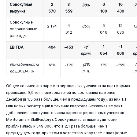
Совокупная
2
3
6
10
38%
7
выручка
578
559
100
430
Совокупные
4
5
12
2 174
85%
1
операционные
012
046
036
расходы
н/
1
-1
EBITDA
404
-453
прим.
054
606
пр
Рентабельность
(28)
(
16%
-13%
17%
-15%
по EBITDA, %
п. п.
п
Общее количество зарегистрированных учеников на платформах
превысило 9,9 млн пользователей по состоянию на конец
декабря (в 1,5 раза больше, чем в предыдущем году), из них 1,1
млн новых регистраций в течение квартала (исключая эффект
добавления совокупного числа зарегистрированных учеников
Mentorama и SkillFactory). Совокупная платящая аудитория
приблизилась к 349 000, что в 2,1 раза больше, чем в
предыдущем году, при этом в четвертом квартале к платформе