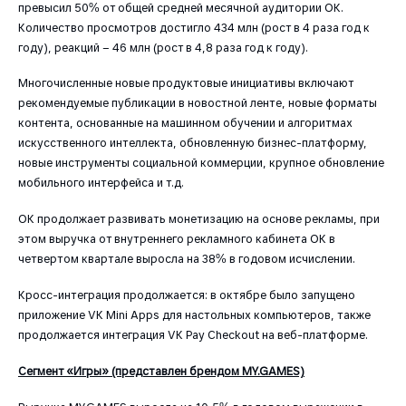
превысил 50% от общей средней месячной аудитории OK.
Количество просмотров достигло 434 млн (рост в 4 раза год к
году), реакций – 46 млн (рост в 4,8 раза год к году).
Многочисленные новые продуктовые инициативы включают
рекомендуемые публикации в новостной ленте, новые форматы
контента, основанные на машинном обучении и алгоритмах
искусственного интеллекта, обновленную бизнес-платформу,
новые инструменты социальной коммерции, крупное обновление
мобильного интерфейса и т.д.
OK продолжает развивать монетизацию на основе рекламы, при
этом выручка от внутреннего рекламного кабинета OK в
четвертом квартале выросла на 38% в годовом исчислении.
Кросс-интеграция продолжается: в октябре было запущено
приложение VK Mini Apps для настольных компьютеров, также
продолжается интеграция VK Pay Checkout на веб-платформе.
Сегмент «Игры» (представлен брендом MY.GAMES)