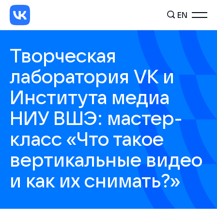
EN
Творческая
лаборатория VK и
Института медиа
НИУ ВШЭ: мастер-
класс «Что такое
вертикальные видео
и как их снимать?»