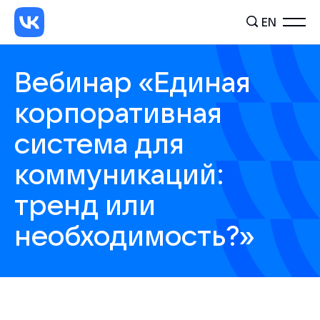
EN
Вебинар «Единая
корпоративная
система для
коммуникаций:
тренд или
необходимость?»