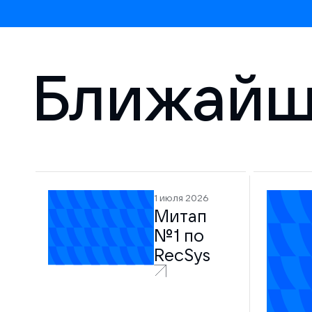
Ближайш
1 июля 2026
Митап
№ 1 по
RecSys