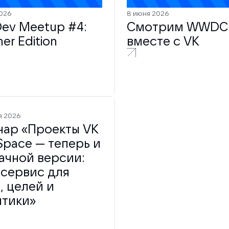
2026
8 июня 2026
Dev Meetup #4:
Смотрим WWDC
r Edition
вместе с VK
я 2026
нар «Проекты VK
Space — теперь и
ачной версии:
 сервис для
, целей и
итики»