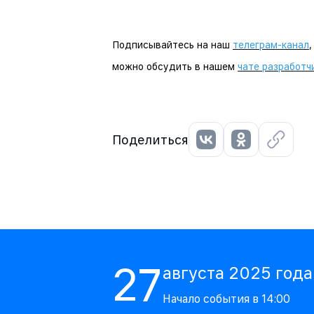
Подписывайтесь на наш
телеграм-канал
можно обсудить в нашем
чате разработч
Поделиться
27
августа
2025
года
Начало события в
14:00