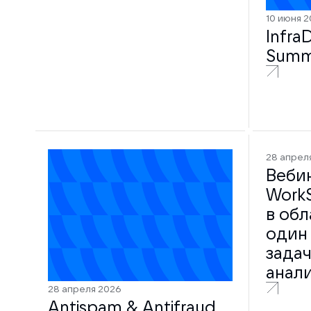
10 июня 
Infra
Summe
28 апрел
Веби
Work
в обл
один
задач
анал
28 апреля 2026
Antispam & Antifraud