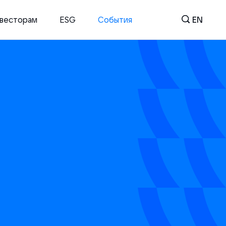
весторам
ESG
События
EN