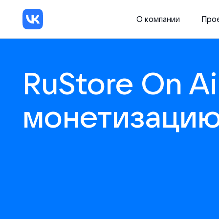
О компании
Про
RuStore On Ai
монетизацию