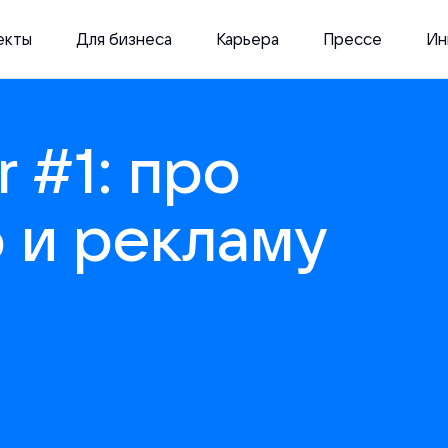
екты
Для бизнеса
Карьера
Прессе
Ин
r #1: про
 и рекламу