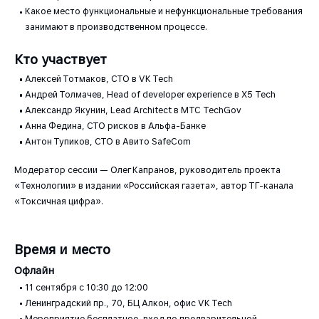
Какое место функциональные и нефункциональные требования
занимают в производственном процессе.
Кто участвует
Алексей Тотмаков, CTO в VK Tech
Андрей Толмачев, Head of developer experience в Х5 Tech
Александр Якунин, Lead Architect в МТС TechGov
Анна Федина, CTO рисков в Альфа-Банке
Антон Тупиков, CTO в Авито SafeCom
Модератор сессии — Олег Капранов, руководитель проекта
«Технологии» в издании «Российская газета», автор ТГ-канала
«Токсичная цифра».
Время и место
Офлайн
11 сентября с 10:30 до 12:00
Ленинградский пр., 70, БЦ Алкон, офис VK Tech
Мероприятие бесплатное, вход по предварительной