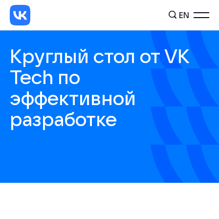
EN
Круглый стол от VK
Tech по
эффективной
разработке