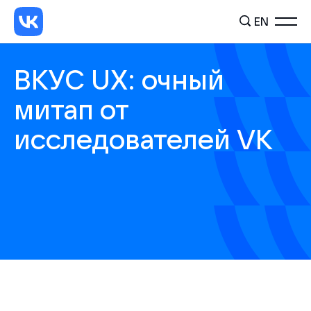
EN
ВКУС UX: очный
митап от
исследователей VK