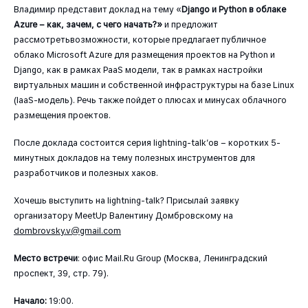
Владимир представит доклад на тему «
Django и Python в облаке
Azure – как, зачем, с чего начать?»
и предложит
рассмотретьвозможности, которые предлагает публичное
облако Microsoft Azure для размещения проектов на Python и
Django, как в рамках PaaS модели, так в рамках настройки
виртуальных машин и собственной инфраструктуры на базе Linux
(IaaS-модель). Речь также пойдет о плюсах и минусах облачного
размещения проектов.
После доклада состоится серия lightning-talk’ов – коротких 5-
минутных докладов на тему полезных инструментов для
разработчиков и полезных хаков.
Хочешь выступить на lightning-talk? Присылай заявку
организатору MeetUp Валентину Домбровскому на
dombrovsky.v@gmail.com
Место встречи
: офис Mail.Ru Group (Москва, Ленинградский
проспект, 39, стр. 79).
Начало:
19:00.