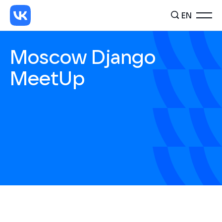
EN
Moscow Django
MeetUp