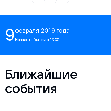
9
февраля
2019
года
Начало события в
13:30
Ближайшие
события