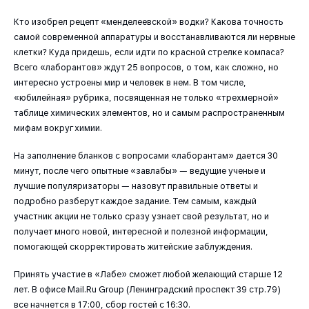
Кто изобрел рецепт «менделеевской» водки? Какова точность
самой современной аппаратуры и восстанавливаются ли нервные
клетки? Куда придешь, если идти по красной стрелке компаса?
Всего «лаборантов» ждут 25 вопросов, о том, как сложно, но
интересно устроены мир и человек в нем. В том числе,
«юбилейная» рубрика, посвященная не только «трехмерной»
таблице химических элементов, но и самым распространенным
мифам вокруг химии.
На заполнение бланков с вопросами «лаборантам» дается 30
минут, после чего опытные «завлабы» — ведущие ученые и
лучшие популяризаторы — назовут правильные ответы и
подробно разберут каждое задание. Тем самым, каждый
участник акции не только сразу узнает свой результат, но и
получает много новой, интересной и полезной информации,
помогающей скорректировать житейские заблуждения.
Принять участие в «Лабе» сможет любой желающий старше 12
лет. В офисе Mail.Ru Group (Ленинградский проспект 39 стр.79)
все начнется в 17:00, сбор гостей с 16:30.