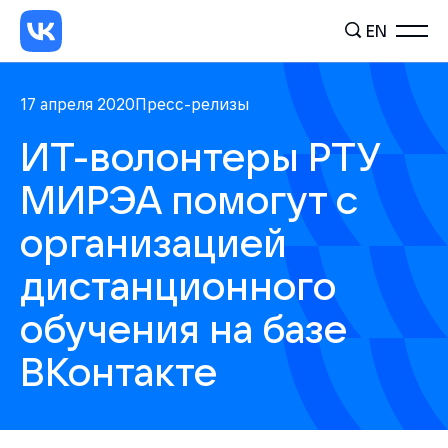
EN
17 апреля 2020
Пресс-релизы
ИТ-волонтеры РТУ
МИРЭА помогут с
организацией
дистанционного
обучения на базе
ВКонтакте