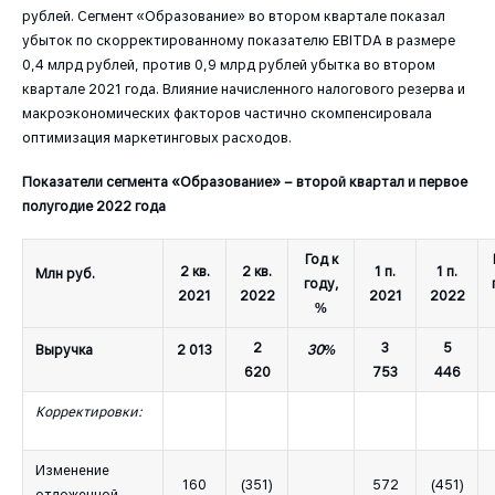
рублей. Сегмент «Образование» во втором квартале показал
убыток по скорректированному показателю EBITDA в размере
0,4 млрд рублей, против 0,9 млрд рублей убытка во втором
квартале 2021 года. Влияние начисленного налогового резерва и
макроэкономических факторов частично скомпенсировала
оптимизация маркетинговых расходов.
Показатели сегмента «Образование» – второй квартал и первое
полугодие 2022 года
Год к
2 кв.
2 кв.
1 п.
1 п.
Млн руб.
году,
2021
2022
2021
2022
%
2
3
5
Выручка
2 013
30%
620
753
446
Корректировки:
Изменение
160
(351)
572
(451)
отложенной