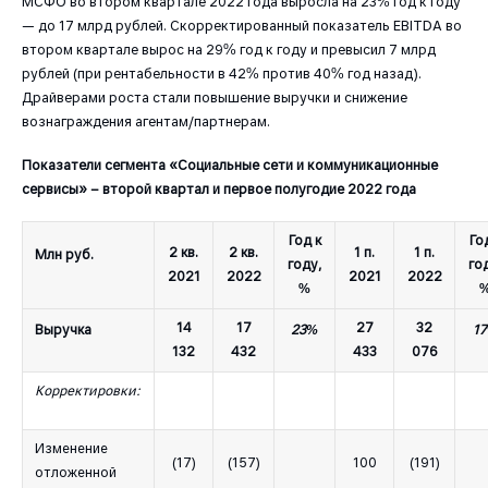
МСФО во втором квартале 2022 года выросла на 23% год к году
— до 17 млрд рублей. Скорректированный показатель EBITDA во
втором квартале вырос на 29% год к году и превысил 7 млрд
рублей (при рентабельности в 42% против 40% год назад).
Драйверами роста стали повышение выручки и снижение
вознаграждения агентам/партнерам.
Показатели сегмента «Социальные сети и коммуникационные
сервисы» – второй квартал и первое полугодие 2022 года
Год к
Го
2 кв.
2 кв.
1 п.
1 п.
Млн руб.
году,
го
2021
2022
2021
2022
%
14
17
27
32
Выручка
23%
1
132
432
433
076
Корректировки:
Изменение
(17)
(157)
100
(191)
отложенной