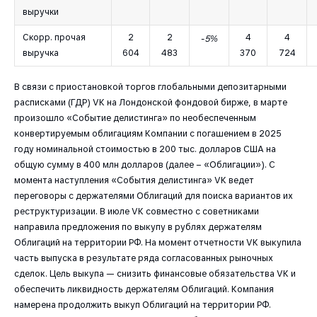
выручки
Скорр. прочая
2
2
4
4
-5%
выручка
604
483
370
724
В связи с приостановкой торгов глобальными депозитарными
расписками (ГДР) VK на Лондонской фондовой бирже, в марте
произошло «Событие делистинга» по необеспеченным
конвертируемым облигациям Компании с погашением в 2025
году номинальной стоимостью в 200 тыс. долларов США на
общую сумму в 400 млн долларов (далее – «Облигации»). С
момента наступления «Cобытия делистинга» VK ведет
переговоры с держателями Облигаций для поиска вариантов их
реструктуризации. В июле VK совместно с советниками
направила предложения по выкупу в рублях держателям
Облигаций на территории РФ. На момент отчетности VK выкупила
часть выпуска в результате ряда согласованных рыночных
сделок. Цель выкупа — снизить финансовые обязательства VK и
обеспечить ликвидность держателям Облигаций. Компания
намерена продолжить выкуп Облигаций на территории РФ.