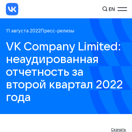
EN
11 августа 2022
Пресс-релизы
VK Company Limited:
неаудированная
отчетность за
второй квартал 2022
года
Скачать