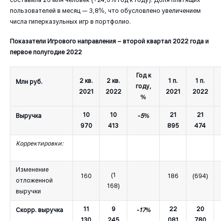
пользователей в месяц — 3,8%, что обусловлено увеличением
числа гиперказульных игр в портфолио.
Показатели Игрового направления – второй квартал 2022 года и
первое полугодие 2022
Год к
2 кв.
2 кв.
1 п.
1 п.
Млн руб.
году,
2021
2022
2021
2022
%
10
10
21
21
Выручка
-5%
970
413
895
474
Корректировки:
Изменение
(1
160
186
(694)
отложенной
168)
выручки
11
9
22
20
Скорр. выручка
-17%
130
245
081
780