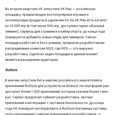
Во втором квартале VK запустила VK Play — российскую
площадку, предлагающую все популярные игровые и
околоигровые продукты в одном месте. На VK Play есть каталог
из 12 000 игр (в том числе 500 игр, доступных через облачный
гейминг), сервисы для стриминга и киберспорта; до конца года
планируется добавить новые опции для геймеров. Сейчас
площадка работает в бета-режиме, предлагая разработчикам
распределение комиссии 95/5, где 95% — это выручка
разработчика. Одной из задач площадки в данный момент
является расширение аудитории.
RuStore
В мае мы запустили бета-версию российского маркетплейса
приложений RuStore для устройств на Android. На платформе уже
доступно более 1 000 приложений, которые скачали более 1 млн
раз. Сервис предлагает кабинет разработчика, листинг
приложений и интеграцию с системой безопасности. До конца
года VK планирует интегрировать в RuStore платежные системы,
push-уведомления, рейтинг приложений и разработчиков, а