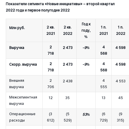
Показатели сегмента «Новые инициативы» – второй квартал
2022 года и первое полугодие 2022
Год к
2 кв.
2 кв.
1 п.
1 п.
Млн руб.
году,
2021
2022
2021
2022
%
2
4
Выручка
2 473
-9%
4 598
718
568
2
4
Скорр. выручка
2 473
-9%
4 598
718
568
Внешняя
2
4
2 438
4 553
выручка
706
555
Межсегментная
12
35
13
45
выручка
Операционные
(3
(5
(6
(9
53%
расходы
612)
529)
729)
315)