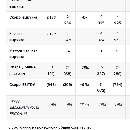
выручки
2
4
4
Скорр. выручка
2 173
4%
269
325
995
Внешняя
2
4
4
2 172
выручка
245
324
957
Межсегментная
1
24
1
38
выручка
Операционные
(3
(2
(5
(5
-15%
расходы
121)
638)
397)
789)
(1
Скорр. EBITDA
(948)
(369)
-61%
(794)
072)
Скорр.
-44%
-16%
27п.п.
-25%
-16%
маржинальность
EBITDA, %
По состоянию на конец июня общее количество