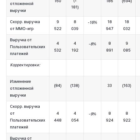
(1
160
186
(694)
отложенной
181)
выручки
Скорр. выручка
9
8
18
18
-16%
от MMO-игр
522
039
947
032
Выручка от
4
4
8
9
-8%
Пользовательских
532
192
891
085
платежей
Корректировки:
Изменение
(84)
(138)
33
(163)
отложенной
выручки
Скорр. выручка
от
4
4
8
8
-9%
Пользовательских
448
054
924
922
платежей
Выручка от