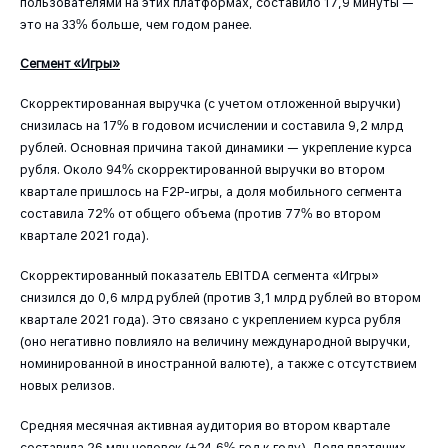
пользователями на этих платформах, составило 17,9 минуты —
это на 33% больше, чем годом ранее.
Сегмент «Игры»
Cкорректированная выручка (с учетом отложенной выручки)
снизилась на 17% в годовом исчислении и составила 9,2 млрд
рублей. Основная причина такой динамики — укрепление курса
рубля. Около 94% скорректированной выручки во втором
квартале пришлось на F2P-игры, а доля мобильного сегмента
составила 72% от общего объема (против 77% во втором
квартале 2021 года).
Скорректированный показатель EBITDA сегмента «Игры»
снизился до 0,6 млрд рублей (против 3,1 млрд рублей во втором
квартале 2021 года). Это связано с укреплением курса рубля
(оно негативно повлияло на величину международной выручки,
номинированной в иностранной валюте), а также с отсутствием
новых релизов.
Средняя месячная активная аудитория во втором квартале
составила 26 млн человек (+24,6% год к году). Доля платящих