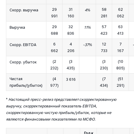
29
31
58
62
Скорр. выручка
4%
991
160
281
062
29
32
57
63
Выручка
11%
688
836
423
413
6
4
12
7
Скорр. EBITDA
-37%
662
206
733
167
(2
(3
(3
(10
Скорр. убыток
232)
435)
230)
805)
Чистая
(4
(7
(51
3 616
прибыль/(убыток)
977)
434)
291)
*
Настоящий пресс-релиз представляет скорректированную
выручку, скорректированный показатель EBITDA,
скорректированную чистую прибыль/убыток, которые не
являются финансовыми показателями по МСФО.
Год к