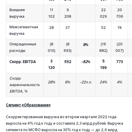
Внешняя
11
9
22
20
выручка
102
208
029
706
Межсегментная
28
37
52
74
выручка
Операционные
(8
(8
(16
(20
9%
расходы
010)
693)
882)
007)
3
5
Скорр. EBITDA
552
-82%
773
120
199
Скорр.
28%
6%
-22п.п.
24%
4%
маржинальность
EBITDA, %
Cегмент «Образование»
Скорректированная выручка во втором квартале 2022 года
выросла на 4% год к году и составила 2,3 млрд рублей. Выручка
сегмента по МСФО выросла на 30% год к году — до 2,6 млрд