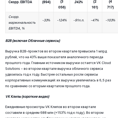
(3
(2
(4
Скорр. EBITDA
(894)
242%
056)
161)
717)
Скорр.
-33%
-124%
-91п.п.
-47%
-103%
маржинальность
EBITDA, %
B2B (включая Облачные сервисы)
Выручка B2B-проектов во втором квартале превысила 1 млрд
рублей, что на 43% выше показателя аналогичного периода
прошлого года. Главным источником выручки остается VK Cloud
Solutions – во втором квартале выручка облачного сервиса
удвоилась год к году. Быстрее остальных росли сервисы
корпоративных коммуникаций: их выручка увеличилась в 6,5 раз
по сравнению со вторым кварталом прошлого года.
VK Клипы (короткие видео)
Ежедневные просмотры VK Клипов во втором квартале
составили в среднем 688 млн (+153% год к году). Во втором