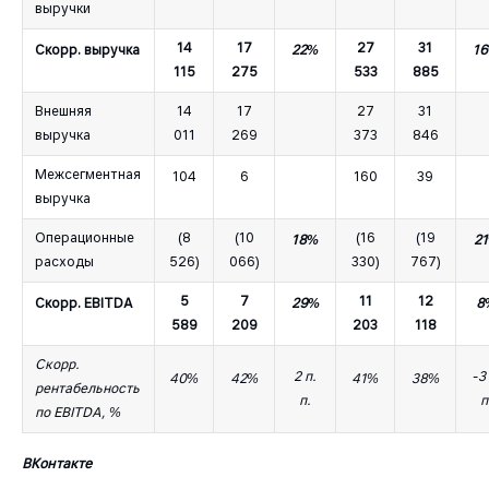
выручки
14
17
27
31
Скорр. выручка
22%
1
115
275
533
885
Внешняя
14
17
27
31
выручка
011
269
373
846
Межсегментная
104
6
160
39
выручка
Операционные
(8
(10
(16
(19
18%
2
расходы
526)
066)
330)
767)
5
7
11
12
Скорр. EBITDA
29%
8
589
209
203
118
Скорр.
2 п.
-3
40%
42%
41%
38%
рентабельность
п.
п
по EBITDA, %
ВКонтакте