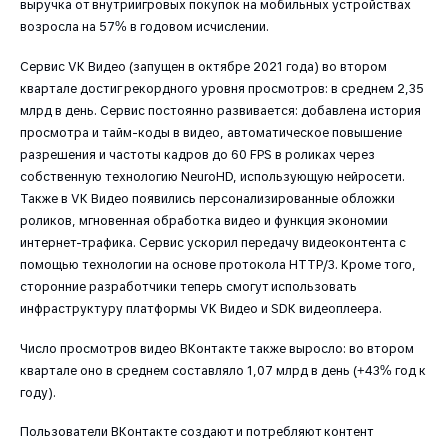
выручка от внутриигровых покупок на мобильных устройствах
возросла на 57% в годовом исчислении.
Сервис VK Видео (запущен в октябре 2021 года) во втором
квартале достиг рекордного уровня просмотров: в среднем 2,35
млрд в день. Сервис постоянно развивается: добавлена история
просмотра и тайм-коды в видео, автоматическое повышение
разрешения и частоты кадров до 60 FPS в роликах через
собственную технологию NeuroHD, использующую нейросети.
Также в VK Видео появились персонализированные обложки
роликов, мгновенная обработка видео и функция экономии
интернет-трафика. Сервис ускорил передачу видеоконтента с
помощью технологии на основе протокола HTTP/3. Кроме того,
сторонние разработчики теперь смогут использовать
инфраструктуру платформы VK Видео и SDK видеоплеера.
Число просмотров видео ВКонтакте также выросло: во втором
квартале оно в среднем составляло 1,07 млрд в день (+43% год к
году).
Пользователи ВКонтакте создают и потребляют контент