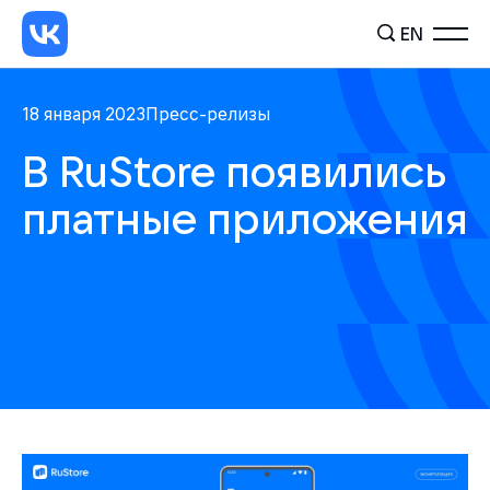
EN
18 января 2023
Пресс-релизы
В RuStore появились
платные приложения