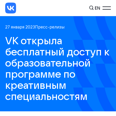
EN
27 января 2023
Пресс-релизы
VK открыла
бесплатный доступ к
образовательной
программе по
креативным
специальностям