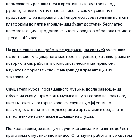
возможность развиваться в креативных индустриях под
руководством опытных наставников и самых успешных
представителей направлений. Теперь образовательный контент
платформы по пяти направлениям будет доступен бесплатно
всем желающим. Продолжительность каждого образовательного
трека — 40 часов.
На
интенсиве по разработке сценариев для скетчей
участники
освоят основы сценарного мастерства, узнают, как выстраивать
историю и как работать с юмористическим материалом,
научатся оформлять свои сценарии для презентации их
заказчикам.
Слушатели
курса
, посвященного музыке
, после завершения
обучения смогут применять музыкальную теорию на практике,
писать тексты, которые хочется слушать, эффективно
взаимодействовать с продюсерами и артистами и создавать
качественные треки даже в домашней студии.
Пользователям, желающим научиться снимать клипы, подойдет
программа о музыкальном видео
. Она научит работать со светом