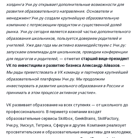
холдинга Учи.ру открывает дополнительные возможности для
развития образовательного направления. Основатели и
менеджмент Учи.ру создали крупнейшую образовательную
компанию с потрясающим продуктом и существенной долей
рынка. Учи.ру сегодня является важной частью дополнительного
образования школьников, пользуется доверием родителей и
учителей. Уже два года мы активно взаимодействуем с Учи.ру:
запускаем олимпиады для школьников, проводим конференции
для педагогов и родителей,
— отметил
старший вице-президент
VK по инвестициям и развитию бизнеса Александр Айвазов.
—
Мы рады приветствовать в VK команду и партнеров крупнейшей
образовательной платформы Учи.ру. Мы продолжим
инвестировать в развитие школьного образования в России и
принимать в этом процессе активное участие».
VK развивает образование на всех ступенях — от школьного до
профессионального. В периметр компании входят
образовательные сервисы Skillbox, GeekBrains, SkillFactory,
Учи.ру, Умскул, Тетрика, Сферум и другие. Компания реализует
просветительские и образовательные инициативы для молодежи,