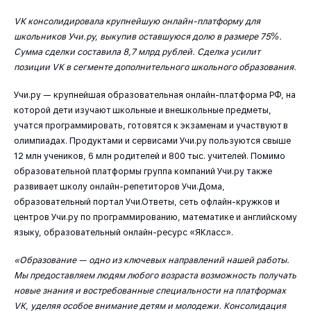
VK консолидировала крупнейшую онлайн-платформу для
школьников Учи.ру, выкупив оставшуюся долю в размере 75%.
Сумма сделки составила 8,7 млрд рублей. Сделка усилит
позиции VK в сегменте дополнительного школьного образования.
Учи.ру — крупнейшая образовательная онлайн-платформа РФ, на
которой дети изучают школьные и внешкольные предметы,
учатся программировать, готовятся к экзаменам и участвуют в
олимпиадах. Продуктами и сервисами Учи.ру пользуются свыше
12 млн учеников, 6 млн родителей и 800 тыс. учителей. Помимо
образовательной платформы группа компаний Учи.ру также
развивает школу онлайн-репетиторов Учи.Дома,
образовательный портал Учи.Ответы, сеть офлайн-кружков и
центров Учи.ру по программированию, математике и английскому
языку, образовательный онлайн-ресурс «ЯКласс».
«Образование — одно из ключевых направлений нашей работы.
Мы предоставляем людям любого возраста возможность получать
новые знания и востребованные специальности на платформах
VK, уделяя особое внимание детям и молодежи. Консолидация