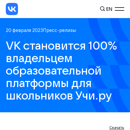
EN
20 февраля 2023
Пресс-релизы
VK становится 100%
владельцем
образовательной
платформы для
школьников Учи.ру
Скачать