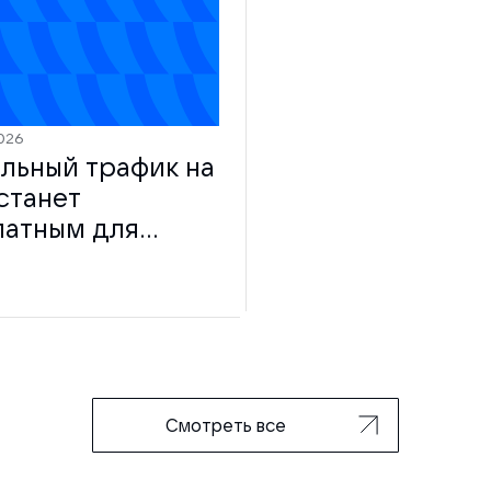
026
льный трафик на
станет
латным для
зователей
Смотреть все