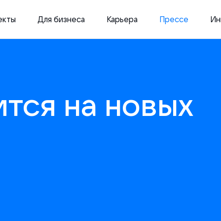
екты
Для бизнеса
Карьера
Прессе
Ин
ится на новых