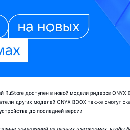
 RuStore доступен в новой модели ридеров ONYX B
ватели других моделей ONYX BOOX также cмогут ска
устройства до последней версии.
азина приложений на разных платформах, чтобы б