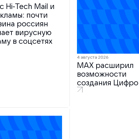
 Hi-Tech Mail и
кламы: почти
вина россиян
чает вирусную
му в соцсетях
4 августа 2026
MAX расширил
возможности
создания Цифро
ID