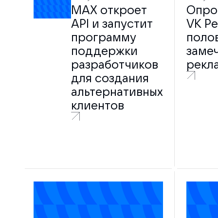
MAX откроет
Опрос
API и запустит
VK Ре
программу
поло
поддержки
заме
разработчиков
рекла
для создания
альтернативных
клиентов