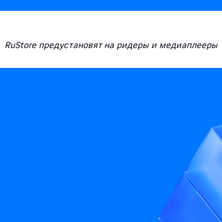
RuStore предустановят на ридеры и медиаплееры