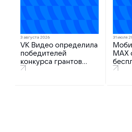
3 августа 2026
31 июля 2
VK Видео определила
Моби
победителей
MAX 
конкурса грантов
бесп
2026 года
поль