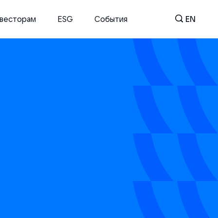
весторам
ESG
События
EN