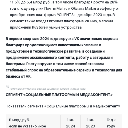
11,5% до 5,4 млрд руб., в том числе благодаря росту на 28%
год к году выручки Почты Mail.ru и Облака Mail.ru и эффекту от
приобретения платформы YCLIENTS в декабре 2023 года. В
сегмент также входят игровая платформа VK Play, магазин
приложений RuStore и умные устройства.
В первом квартале 2024 года выручка VK значительно выросла
благодаря продолжающимся инвестициям компании в
продуктовое и технологическое развитие, в создание и
продвижение эксклюзивного контента, работу с авторами и
блогерами. Росту выручки в том числе способствовали
стабильный спрос на образовательные сервисы и технологии для
бизнеса от VK.
[2]
Источник: внутренние данные компании, если не указано иное.
СЕГМЕНТ «СОЦИАЛЬНЫЕ ПЛАТФОРМЫ И МЕДИАКОНТЕНТ»
Показатели сегмента «Социальные платформы и медиаконтент»
В млрд руб.,
1 кв.
1 кв.
Год к
если не указано иное
2024
2023
году