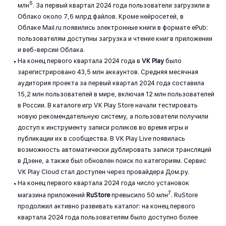
6
млн
. За первый квартал 2024 года пользователи загрузили в
Облако около 7,6 млрд файлов. Кроме нейросетей, в
Облаке Mail.ru появились электронные книги в формате ePub:
пользователям доступны загрузка и чтение книг в приложении
и веб-версии Облака.
На конец первого квартала 2024 года в
VK Play
было
зарегистрировано 43,5 млн аккаунтов. Средняя месячная
аудитория проекта за первый квартал 2024 года составила
15,2 млн пользователей в мире, включая 12 млн пользователей
в России. В каталоге игр VK Play Store начали тестировать
новую рекомендательную систему, а пользователи получили
доступ к инструменту записи роликов во время игры и
публикации их в сообщества. В VK Play Live появилась
возможность автоматически дублировать записи трансляций
в Дзене, а также был обновлен поиск по категориям. Сервис
VK Play Cloud стал доступен через провайдера Дом.ру.
На конец первого квартала 2024 года число установок
7
магазина приложений
RuStore
превысило 50 млн
. RuStore
продолжил активно развивать каталог: на конец первого
квартала 2024 года пользователям было доступно более