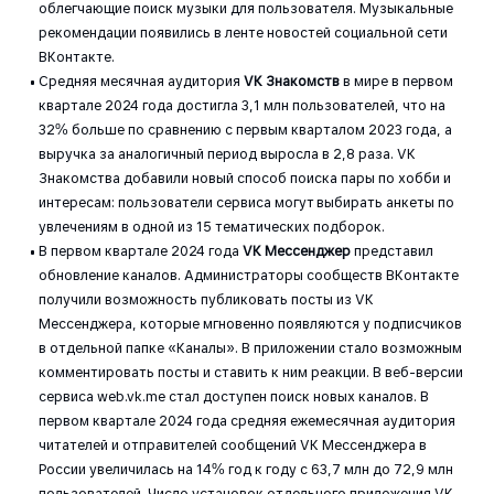
облегчающие поиск музыки для пользователя. Музыкальные
рекомендации появились в ленте новостей социальной сети
ВКонтакте.
Средняя месячная аудитория
VK Знакомств
в мире в первом
квартале 2024 года достигла 3,1 млн пользователей, что на
32% больше по сравнению с первым кварталом 2023 года, а
выручка за аналогичный период выросла в 2,8 раза. VK
Знакомства добавили новый способ поиска пары по хобби и
интересам: пользователи сервиса могут выбирать анкеты по
увлечениям в одной из 15 тематических подборок.
В первом квартале 2024 года
VK Мессенджер
представил
обновление каналов. Администраторы сообществ ВКонтакте
получили возможность публиковать посты из VK
Мессенджера, которые мгновенно появляются у подписчиков
в отдельной папке «Каналы». В приложении стало возможным
комментировать посты и ставить к ним реакции. В веб-версии
сервиса web.vk.me стал доступен поиск новых каналов. В
первом квартале 2024 года средняя ежемесячная аудитория
читателей и отправителей сообщений VK Мессенджера в
России увеличилась на 14% год к году с 63,7 млн до 72,9 млн
пользователей. Число установок отдельного приложения VK