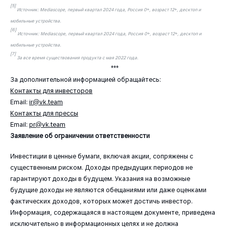
[5]
Источник: Mediascope, первый квартал 2024 года, Россия 0+, возраст 12+, десктоп и
мобильные устройства.
[6]
Источник: Mediascope, первый квартал 2024 года, Россия 0+, возраст 12+, десктоп и
мобильные устройства.
[7]
За все время существования продукта с мая 2022 года.
***
За дополнительной информацией обращайтесь:
Контакты для инвесторов
Email:
ir@vk.team
Контакты для прессы
Email:
pr@vk.team
Заявление об ограничении ответственности
Инвестиции в ценные бумаги, включая акции, сопряжены с
существенным риском. Доходы предыдущих периодов не
гарантируют доходы в будущем. Указания на возможные
будущие доходы не являются обещаниями или даже оценками
фактических доходов, которых может достичь инвестор.
Информация, содержащаяся в настоящем документе, приведена
исключительно в информационных целях и не должна