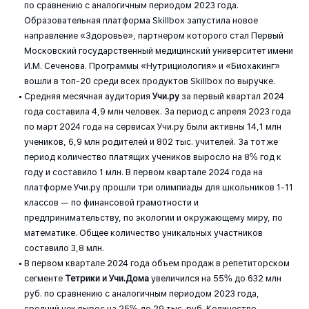
по сравнению с аналогичным периодом 2023 года.
Образовательная платформа Skillbox запустила новое
направление «Здоровье», партнером которого стал Первый
Московский государственный медицинский университет имени
И.М. Сеченова. Программы «Нутрициология» и «Биохакинг»
вошли в топ-20 среди всех продуктов Skillbox по выручке.
Средняя месячная аудитория
Учи.ру
за первый квартал 2024
года составила 4,9 млн человек. За период с апреля 2023 года
по март 2024 года на сервисах Учи.ру были активны 14,1 млн
учеников, 6,9 млн родителей и 802 тыс. учителей. За тот же
период количество платящих учеников выросло на 8% год к
году и составило 1 млн. В первом квартале 2024 года на
платформе Учи.ру прошли три олимпиады для школьников 1-11
классов — по финансовой грамотности и
предпринимательству, по экологии и окружающему миру, по
математике. Общее количество уникальных участников
составило 3,8 млн.
В первом квартале 2024 года объем продаж в репетиторском
сегменте
Тетрики и Учи.Дома
увеличился на 55% до 632 млн
руб. по сравнению с аналогичным периодом 2023 года,
средний чек вырос на 25% до 29 тыс. руб. Количество