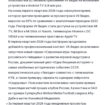
пользователи установили приложение VK Видео на мобильные
устройства и Android TV 9,8 млн раз.
На конец первого квартала 2024 года совокупное время,
которое зрители проводили за просмотром в VK Видео,
выросло на 95% по сравнению с аналогичным периодом 2023
года. Платформа VK Видео стала доступна на устройствах Mi
TV, Mi Box и Mi Stick от Xiaomi, телевизорах Hisense с ОС
VIDAA и на телевизионных приставках Apple TV.
В первом квартале 2024 года платформа продолжила
добавлять профессиональный контент. VK Видео эксклюзивно
запустила новый сериал «Серьезные игры: парадоксы
российского геймдева» о развитии игровой индустрии в
России, документальный цикл «Одна безумная история» о
самых необычных исторических событиях СССР,
юмористическое шоу «Звезды» совместно с телеканалом
НТВ, а также премьеру сериала по сценарию нейросети
«Сидоровы». Пользователи эксклюзивно смотрели прямые
трансляции матчей лучших клубов России, Казахстана и ОАЭ
на турнире Суперкубка Winline Media Football League в Абу-
Даби и матчи Хоккейной Медиалиги.
За первый квартал 2024 года ежедневные просмотры