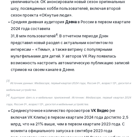
увеличиваться. ОК анонсировали новый сезон оригинальных
шоу, посвященных хобби пользователей, включая второй
сезон проекта «ОКнутые люди».
Средняя дневная аудитория
Дзена
в России в первом квартале
2024 года составила
4
31,8 млн пользователей
. В отчетном периоде Дзен
представил новый раздел с актуальным контентом по
интересам – «Темы», а также витрину с популярными
мультфильмами для детей. У авторов VK Play появилась
возможность настроить автоматическую публикацию записей
стримов на своем канале в Дзене.
[3]
Источник данных: Mediascope, первый квартал 2024 года, Россия 0+, возраст 12+, десктоп и
мобильные устройства.
[4]
Аудитория dzen.ru и мобильных приложений. Источник: Mediascope, первый квартал 2024
года, Россия 0+, возраст 12+, десктоп и мобильные устройства.
Среднесуточное количество просмотров
VK
Видео
(не
включая VK Клипы) в первом квартале 2024 года достигло 2,5
млрд, что на 21% выше, чем в первом квартале 2023 года. С
момента официального запуска в сентябре 2023 года