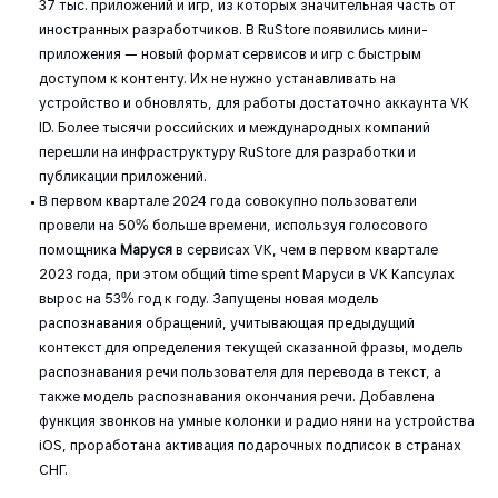
37 тыс. приложений и игр, из которых значительная часть от
иностранных разработчиков. В RuStore появились мини-
приложения — новый формат сервисов и игр с быстрым
доступом к контенту. Их не нужно устанавливать на
устройство и обновлять, для работы достаточно аккаунта VK
ID. Более тысячи российских и международных компаний
перешли на инфраструктуру RuStore для разработки и
публикации приложений.
В первом квартале 2024 года совокупно пользователи
провели на 50% больше времени, используя голосового
помощника
Маруся
в сервисах VK, чем в первом квартале
2023 года, при этом общий time spent Маруси в VK Капсулах
вырос на 53% год к году. Запущены новая модель
распознавания обращений, учитывающая предыдущий
контекст для определения текущей сказанной фразы, модель
распознавания речи пользователя для перевода в текст, а
также модель распознавания окончания речи. Добавлена
функция звонков на умные колонки и радио няни на устройства
iOS, проработана активация подарочных подписок в странах
СНГ.