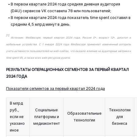
В первом квартале 2024 года средняя дневная аудитория
(DAU) сервисов VK составила 78 млн пользователей;
В первом квартале 2024 года показатель time spent составил в
среднем 4,5 млрд минут в день.
[1]
Источник: Mediascope, первый квартал 2024 года, Россия 0+, возраст 12+, десктоп и
мобильные устройства. C 1 января 2024 года Mediascope применяет измененный алгоритм
учета активности пользователей на web-сайтах, что оказало влияние на аудиторные метрики и
time spent VK, а также всех web-ресурсов рунета.
РЕЗУЛЬТАТЫ ОПЕРАЦИОННЫХ СЕГМЕНТОВ ЗА ПЕРВЫЙ КВАРТАЛ
2024 ГОДА
Показатели сегментов за первый квартал 2024 года
В млрд
руб.,
Социальные
Технологии
Образовательные
если не
платформы и
для
технологии
указано
медиаконтент
бизнеса
иное