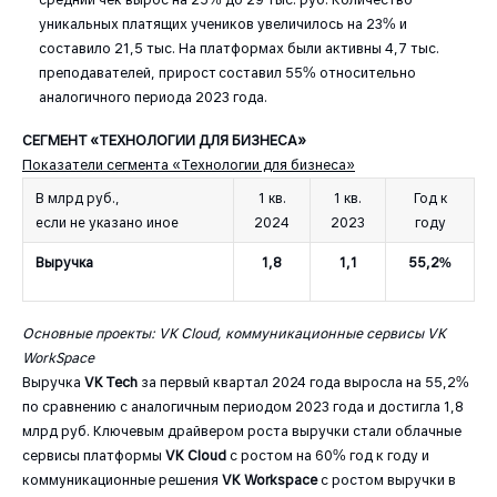
уникальных платящих учеников увеличилось на 23% и
составило 21,5 тыс. На платформах были активны 4,7 тыс.
преподавателей, прирост составил 55% относительно
аналогичного периода 2023 года.
СЕГМЕНТ «ТЕХНОЛОГИИ ДЛЯ БИЗНЕСА»
Показатели сегмента «Технологии для бизнеса»
В млрд руб.,
1 кв.
1 кв.
Год к
если не указано иное
2024
2023
году
Выручка
1,8
1,1
55,2%
Основные проекты: VK Cloud, коммуникационные сервисы VK
WorkSpace
Выручка
VK Tech
за первый квартал 2024 года выросла на 55,2%
по сравнению c аналогичным периодом 2023 года и достигла 1,8
млрд руб. Ключевым драйвером роста выручки стали облачные
сервисы платформы
VK Cloud
с ростом на 60% год к году и
коммуникационные решения
VK Workspace
с ростом выручки в