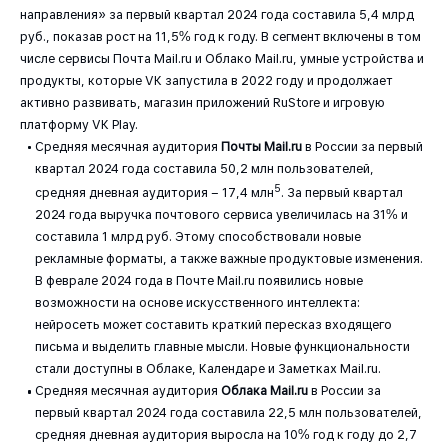
направления» за первый квартал 2024 года составила 5,4 млрд
руб., показав рост на 11,5% год к году. В сегмент включены в том
числе сервисы Почта Mail.ru и Облако Mail.ru, умные устройства и
продукты, которые VK запустила в 2022 году и продолжает
активно развивать, магазин приложений RuStore и игровую
платформу VK Play.
Средняя месячная аудитория
Почты
Mail.ru
в России за первый
квартал 2024 года составила 50,2 млн пользователей,
5
средняя дневная аудитория – 17,4 млн
. За первый квартал
2024 года выручка почтового сервиса увеличилась на 31% и
составила 1 млрд руб. Этому способствовали новые
рекламные форматы, а также важные продуктовые изменения.
В феврале 2024 года в Почте Mail.ru появились новые
возможности на основе искусственного интеллекта:
нейросеть может составить краткий пересказ входящего
письма и выделить главные мысли. Новые функциональности
стали доступны в Облаке, Календаре и Заметках Mail.ru.
Средняя месячная аудитория
Облака Mail.ru
в России за
первый квартал 2024 года составила 22,5 млн пользователей,
средняя дневная аудитория выросла на 10% год к году до 2,7