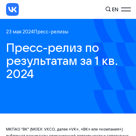
EN
23 мая 2024
Пресс-релизы
Пресс-релиз по
результатам за 1 кв.
2024
МКПАО "ВК" (MOEX: VKCO, далее «VK», «ВК» или «компания»)
публикует результаты операционной деятельности и сегментные