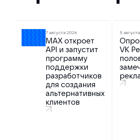
7 августа 2026
5 август
MAX откроет
Опрос
API и запустит
VK Ре
программу
поло
поддержки
заме
разработчиков
рекла
для создания
альтернативных
клиентов