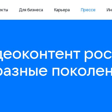
екты
Для бизнеса
Карьера
Прессе
Ин
еоконтент рос
разные поколе