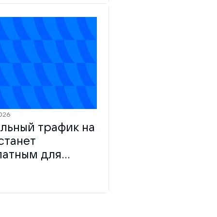
026
льный трафик на
станет
латным для
зователей