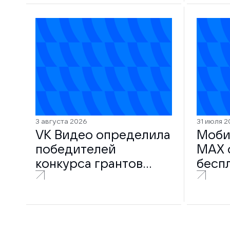
3 августа 2026
31 июля 2
VK Видео определила
Моби
победителей
MAX 
конкурса грантов
бесп
2026 года
поль