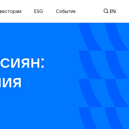
весторам
ESG
События
EN
сиян:
ния