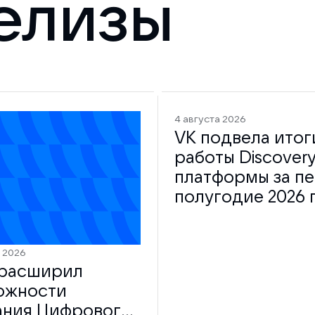
елизы
4 августа 2026
VK подвела итог
работы Discovery
платформы за п
полугодие 2026 
а 2026
расширил
ожности
ания Цифрового