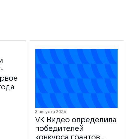
и
-
ервое
года
3 августа 2026
VK Видео определила
победителей
конкурса грантов