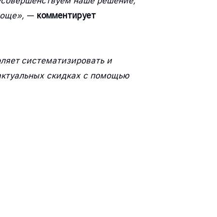
 усовершенствуем наше решение,
роще»,
—
комментирует
оляет систематизировать и
актуальных скидках с помощью