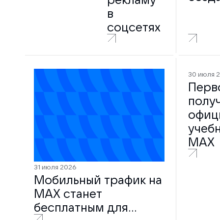
ID
в
соцсетях
30 июля 
Перв
получ
офиц
учеб
MAX
31 июля 2026
Мобильный трафик на
MAX станет
бесплатным для