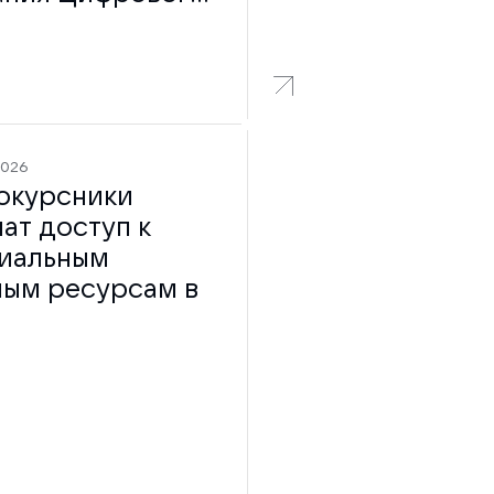
2026
окурсники
ат доступ к
иальным
ным ресурсам в