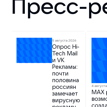
Пресс-р
5 августа 2026
Опрос Hi-
Tech Mail
и VK
Рекламы:
почти
половина
россиян
4 август
MAX 
замечает
возм
вирусную
созд
рекламу