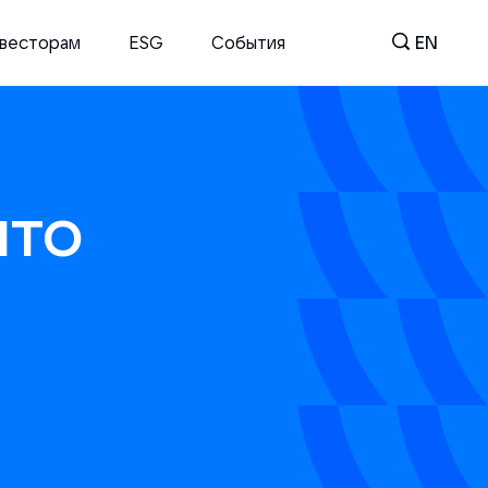
весторам
ESG
События
EN
что