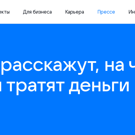
екты
Для бизнеса
Карьера
Прессе
Ин
расскажут, на 
 тратят деньги