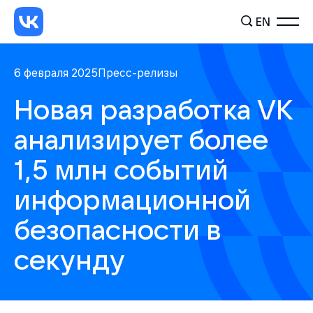
EN
6 февраля 2025
Пресс-релизы
Новая разработка VK
анализирует более
1,5 млн событий
информационной
безопасности в
секунду