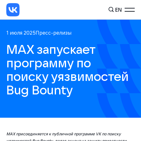
EN
1 июля 2025
Пресс-релизы
МАХ запускает
программу по
поиску уязвимостей
Bug Bounty
MAX присоединяется к публичной программе VK по поиску
уязвимостей Bug Bounty, делая акцент на защиту приватности