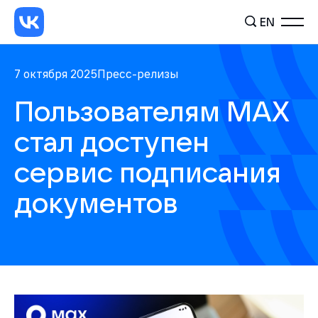
EN
7 октября 2025
Пресс-релизы
Пользователям МАХ
стал доступен
сервис подписания
документов