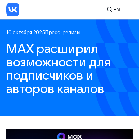
EN
10 октября 2025
Пресс-релизы
МАХ расширил
возможности для
подписчиков и
авторов каналов