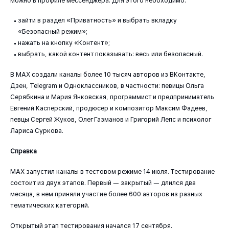
можно в профиле мессенджера. Для этого необходимо:
зайти в раздел «Приватность» и выбрать вкладку
«Безопасный режим»;
нажать на кнопку «Контент»;
выбрать, какой контент показывать: весь или безопасный.
В МАХ создали каналы более 10 тысяч авторов из ВКонтакте,
Дзен, Telegram и Одноклассников, в частности: певицы Ольга
Серябкина и Мария Янковская, программист и предприниматель
Евгений Касперский, продюсер и композитор Максим Фадеев,
певцы Сергей Жуков, Олег Газманов и Григорий Лепс и психолог
Лариса Суркова.
Справка
МАХ запустил каналы в тестовом режиме 14 июля. Тестирование
состоит из двух этапов. Первый — закрытый — длился два
месяца, в нем приняли участие более 600 авторов из разных
тематических категорий.
Открытый этап тестирования начался 17 сентября.