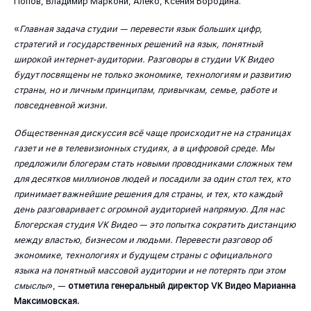
Попов, Владимир Маркони, Алеко, Ксения Бородина.
«
Главная задача студии — перевести язык больших цифр,
стратегий и государственных решений на язык, понятный
широкой интернет-аудитории. Разговоры в студии VK Видео
будут посвящены не только экономике, технологиям и развитию
страны, но и личным принципам, привычкам, семье, работе и
повседневной жизни.
Общественная дискуссия всё чаще происходит не на страницах
газет и не в телевизионных студиях, а в цифровой среде. Мы
предложили блогерам стать новыми проводниками сложных тем
для десятков миллионов людей и посадили за один стол тех, кто
принимает важнейшие решения для страны, и тех, кто каждый
день разговаривает с огромной аудиторией напрямую. Для нас
Блогерская студия VK Видео — это попытка сократить дистанцию
между властью, бизнесом и людьми. Перевести разговор об
экономике, технологиях и будущем страны с официального
языка на понятный массовой аудитории и не потерять при этом
смыслы
»,
—
отметила генеральный директор VK Видео Марианна
Максимовская.