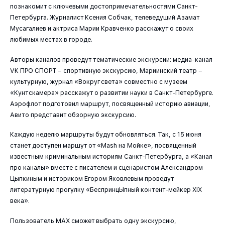
познакомит с ключевыми достопримечательностями Санкт-
Петербурга. Журналист Ксения Собчак, телеведущий Азамат
Мусагалиев и актриса Марии Кравченко расскажут о своих
любимых местах в городе.
Авторы каналов проведут тематические экскурсии: медиа-канал
VK ПРО СПОРТ – спортивную экскурсию, Мариинский театр –
культурную, журнал «Вокруг света» совместно с музеем
«Кунтскамера» расскажут о развитии науки в Санкт-Петербурге.
Аэрофлот подготовил маршрут, посвященный историю авиации,
Авито представит обзорную экскурсию.
Каждую неделю маршруты будут обновляться. Так, с 15 июня
станет доступен маршут от «Mash на Мойке», посвященный
известным криминальным историям Санкт-Петербурга, а «Канал
про каналы» вместе с писателем и сценаристом Александром
Цыпкиным и историком Егором Яковлевым проведут
литературную прогулку «БеспринцЫпный контент-мейкер XIX
века».
Пользователь МАХ сможет выбрать одну экскурсию,