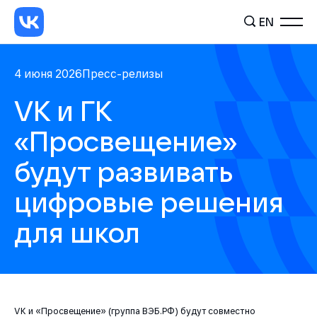
EN
4 июня 2026
Пресс-релизы
VK и ГК
«Просвещение»
будут развивать
цифровые решения
для школ
VK и «Просвещение» (группа ВЭБ.РФ) будут совместно