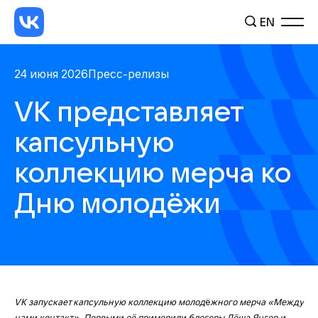
EN
24 июня 2026
Пресс-релизы
VK представляет
капсульную
коллекцию мерча ко
Дню молодёжи
VK запускает капсульную коллекцию молод
ё
жного мерча «Между
нами контакт». Первыми её примерили блогеры Лёша Янгер и