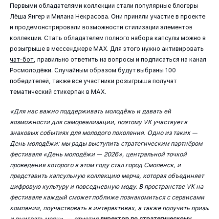
Первыми обладателями коллекции стали популярные блогеры
Лёша Янгер и Милана Некрасова. Они приняли участие в проекте
и продемонстрировали возможности стилизации элементов
коллекции. Стать обладателем полного набора капсулы можно в
розыгрыше в мессенджере МАХ. Для этого нужно активировать
чат-бот
, правильно ответить на вопросы и подписаться на канал
Росмолодёжи. Случайным образом будут выбраны 100
победителей, также все участники розыгрыша получат
тематический стикерпак в МАХ.
«Для нас важно поддерживать молодёжь и давать ей
возможности для самореализации, поэтому VK участвует в
знаковых событиях для молодого поколения. Одно из таких —
День молодёжи: мы рады выступить стратегическим партнёром
фестиваля «День молодёжи — 2026», центральной точкой
проведения которого в этом году стал город Смоленск, и
представить капсульную коллекцию мерча, которая объединяет
цифровую культуру и повседневную моду. В пространстве VK на
фестивале каждый сможет поближе познакомиться с сервисами
компании, поучаствовать в интерактивах, а также получить призы
и выиграть мерч», — отметил
директор по стратегическому