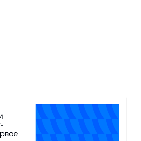
и
-
ервое