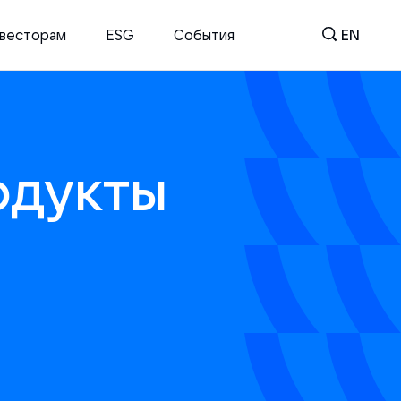
весторам
ESG
События
EN
одукты