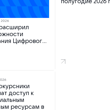
полугодие 2026 
а 2026
расширил
ожности
ания Цифрового
2026
окурсники
ат доступ к
иальным
ным ресурсам в