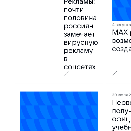
Рекламы:
почти
половина
россиян
4 август
MAX 
замечает
возм
вирусную
созд
рекламу
ID
в
соцсетях
30 июля 
Перв
получ
офиц
учеб