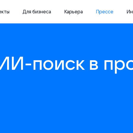
екты
Для бизнеса
Карьера
Прессе
Ин
ИИ-поиск в пр